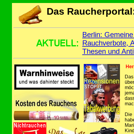
Das Raucherportal
Berlin: Gemeine
Rauchverbote, A
Thesen und Anti
Her
Das 
über
möc
jem
das
mac
Die
hab
Mari
Kind