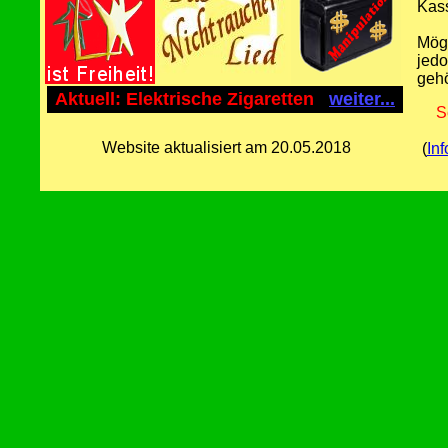
Kas
Mög
jedo
geh
Aktuell: Elektrische Zigaretten
weiter...
S
Website aktualisiert am 20.05.2018
(
Inf